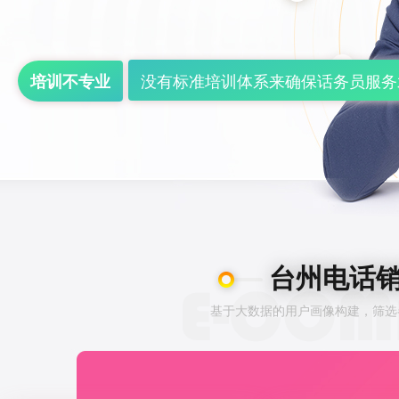
没有标准培训体系来确保话务员服务
培训不专业
台州电话销
基于大数据的用户画像构建，筛选