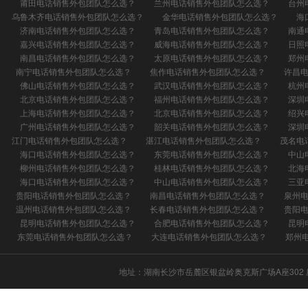
莆田电话销售外包团队怎么选？
兰州电话销售外包团队怎么选？
台州
乌鲁木齐电话销售外包团队怎么选？
金华电话销售外包团队怎么选？
海
济南电话销售外包团队怎么选？
青岛电话销售外包团队怎么选？
南通
嘉兴电话销售外包团队怎么选？
威海电话销售外包团队怎么选？
日照
南昌电话销售外包团队怎么选？
太原电话销售外包团队怎么选？
郑州
南宁电话销售外包团队怎么选？
焦作电话销售外包团队怎么选？
许昌
佛山电话销售外包团队怎么选？
武汉电话销售外包团队怎么选？
杭州
北京电话销售外包团队怎么选？
福州电话销售外包团队怎么选？
深圳
上海电话销售外包团队怎么选？
北京电话销售外包团队怎么选？
绍兴
广州电话销售外包团队怎么选？
韶关电话销售外包团队怎么选？
深圳
江门电话销售外包团队怎么选？
湛江电话销售外包团队怎么选？
茂名电
海口电话销售外包团队怎么选？
东莞电话销售外包团队怎么选？
中山
柳州电话销售外包团队怎么选？
桂林电话销售外包团队怎么选？
北海
海口电话销售外包团队怎么选？
中山电话销售外包团队怎么选？
三亚
贵阳电话销售外包团队怎么选？
南昌电话销售外包团队怎么选？
泉州
温州电话销售外包团队怎么选？
长春电话销售外包团队怎么选？
贵阳
昆明电话销售外包团队怎么选？
合肥电话销售外包团队怎么选？
昆明
东莞电话销售外包团队怎么选？
大连电话销售外包团队怎么选？
郑州
地址：湖南长沙市岳麓区银盆岭奥克斯广场A座302 座机：0