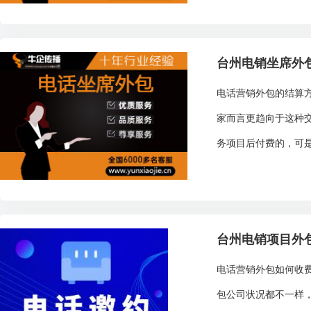
台州电销坐席外
电话营销外包的结算
家而言更趋向于这种
务项目后付费的，可是
台州电销项目外
电话营销外包如何收
包公司状况都不一样