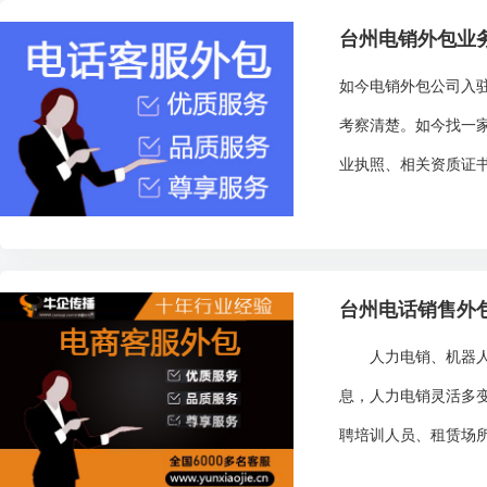
台州电销外包业
如今电销外包公司入
考察清楚。如今找一
业执照、相关资质证书
台州电话销售外
人力电销、机器人电
息，人力电销灵活多
聘培训人员、租赁场所