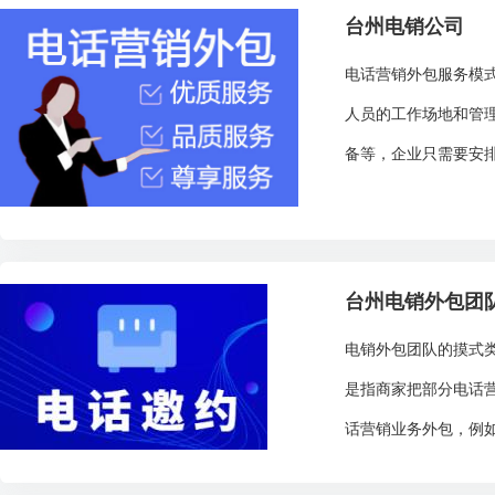
台州电销公司
电话营销外包服务模
人员的工作场地和管
备等，企业只需要安排
台州电销外包团
电销外包团队的摸式
是指商家把部分电话
话营销业务外包，例如