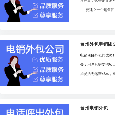
常严重，这些企业离
1、要建立一个销售团
台州外包电销团
电销项目外包的优势
务：用户只需要把项
加灵活无运营成本，投
台州电销外包