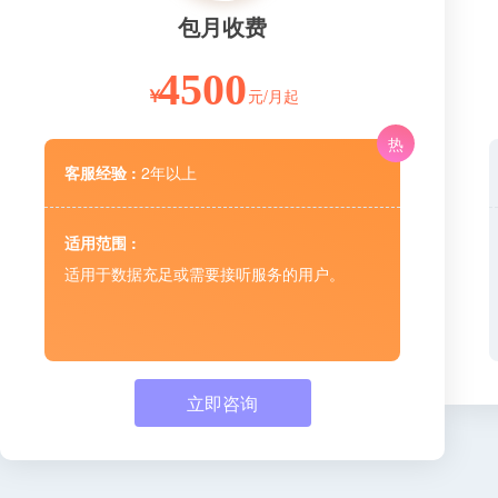
包月收费
4500
元/月起
￥
热
客服经验 :
2年以上
适用范围 :
适用于数据充足或需要接听服务的用户。
立即咨询