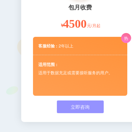
包月收费
4500
元/月起
￥
热
客服经验 :
2年以上
适用范围 :
适用于数据充足或需要接听服务的用户。
立即咨询