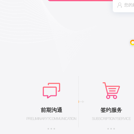
前期沟通
签约服务
PRELIMINARY?COMMUNICATION
SUBSCRIPTION?SERVICE