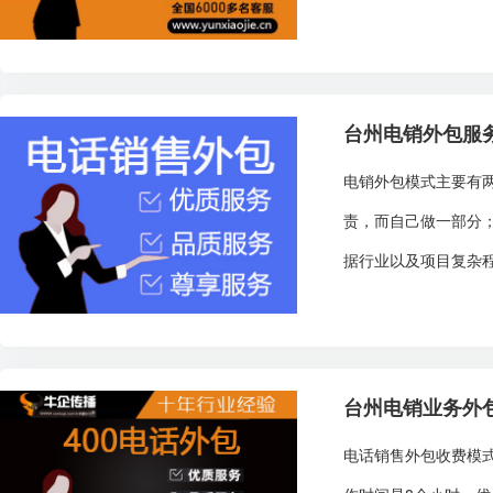
台州电销外包服
电销外包模式主要有
责，而自己做一部分；
据行业以及项目复杂程
台州电销业务外
电话销售外包收费模式