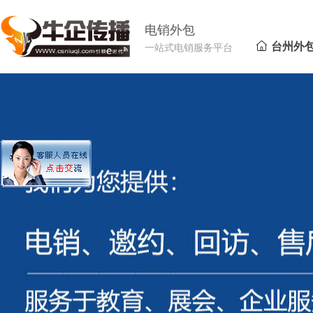
电销外包
台州外
一站式电销服务平台