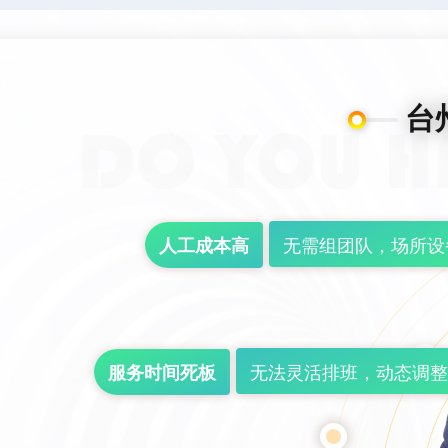
台
无需组团队，场所设
人工成本高
无法灵活排班，动态调
服务时间死板