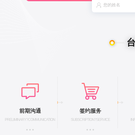
前期沟通
签约服务
PRELIMINARY?COMMUNICATION
SUBSCRIPTION?SERVICE
IN