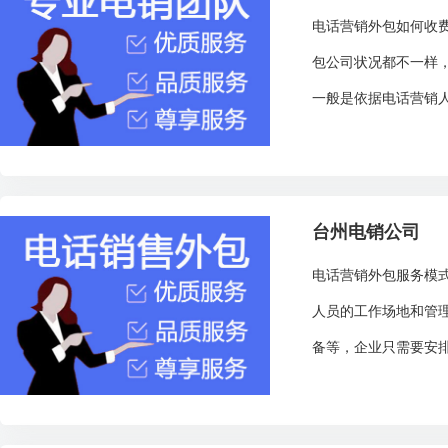
电话营销外包如何收
包公司状况都不一样
一般是依据电话营销人
台州电销公司
电话营销外包服务模
人员的工作场地和管
备等，企业只需要安排