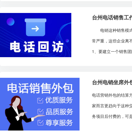
台州电话销售工
电销这种销售模式出
常严重，这些企业离
1、要建立一个销售团
台州电销坐席外
电话营销外包的结算
家而言更趋向于这种
务项目后付费的，可是