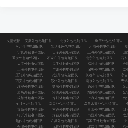
友情链接：
安徽外包电销团队
北京外包电销团队
重庆外包电销团队
河北外包电销团队
黑龙江外包电销团队
河南外包电销团队
湖
宁夏外包电销团队
山东外包电销团队
上海外包电销团队
山
重庆外包电销团队
石家庄外包电销团队
南宁外包电销团队
石家
太原外包电销团队
昆明外包电销团队
福州外包电销团队
合
上海外包电销团队
广州外包电销团队
深圳外包电销团队
成
厦门外包电销团队
宁波外包电销团队
长春外包电销团队
永吉
西安外包电销团队
苏州外包电销团队
南京外包电销团队
无锡
淮安外包电销团队
盐城外包电销团队
扬州外包电销团队
镇
嘉兴外包电销团队
湖州外包电销团队
绍兴外包电销团队
金
成都外包电销团队
深圳外包电销团队
上海外包电销团队
福
中山外包电销团队
南昌外包电销团队
乌鲁木齐外包电销团队
青岛外包电销团队
南通外包电销团队
贵阳外包电销团队
烟
临沂外包电销团队
烟台外包电销团队
南昌外包电销团队
太
焦作外包电销团队
许昌外包电销团队
石家庄外包电销团队
温
合肥外包电销团队
无锡外包电销团队
北京外包电销团队
福